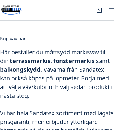
Hoppa
till
Varukorg
innehåll
Köp väv här
Här beställer du måttsydd markisväv till
din
terrassmarkis
,
fönstermarkis
samt
balkongskydd
. Vävarna från Sandatex
kan också köpas på löpmeter. Börja med
att välja väv/kulör och välj sedan produkt i
nästa steg.
Vi har hela Sandatex sortiment med lägsta
prisgaranti, men erbjuder ytterligare