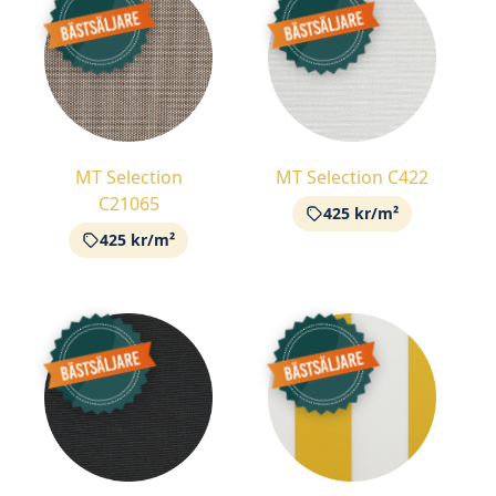
MT Selection
MT Selection C422
C21065
425 kr/m²
425 kr/m²