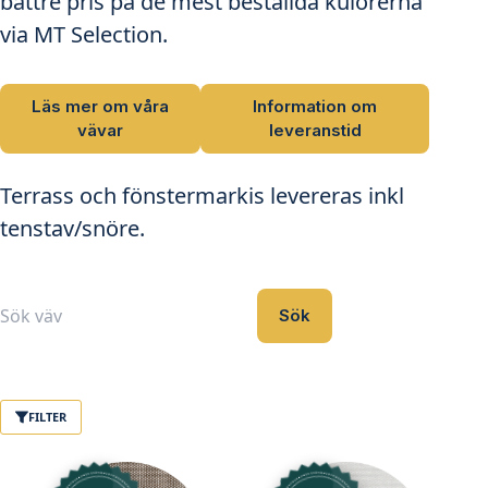
bättre pris på de mest beställda kulörerna
via MT Selection.
Läs mer om våra
Information om
vävar
leveranstid
Terrass och fönstermarkis levereras inkl
tenstav/snöre.
Sök
Inga
resultat
FILTER