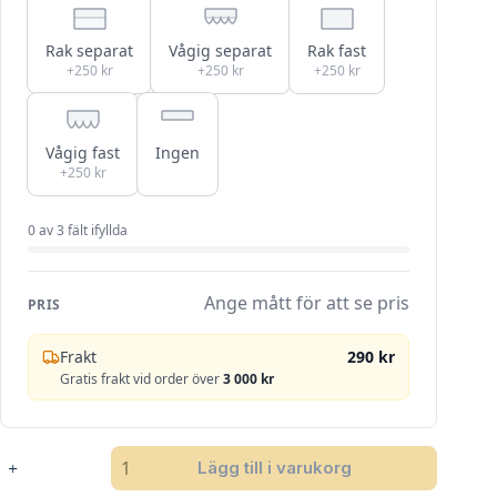
Rak separat
Vågig separat
Rak fast
+250 kr
+250 kr
+250 kr
Vågig fast
Ingen
+250 kr
0
av
3
fält ifyllda
Ange mått för att se pris
PRIS
Frakt
290 kr
Gratis frakt vid order över
3 000 kr
SANDATEX
Lägg till i varukorg
1081-