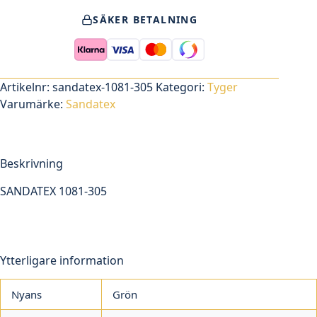
305
SÄKER BETALNING
mängd
Artikelnr:
sandatex-1081-305
Kategori:
Tyger
Varumärke:
Sandatex
Beskrivning
SANDATEX 1081-305
Ytterligare information
Nyans
Grön