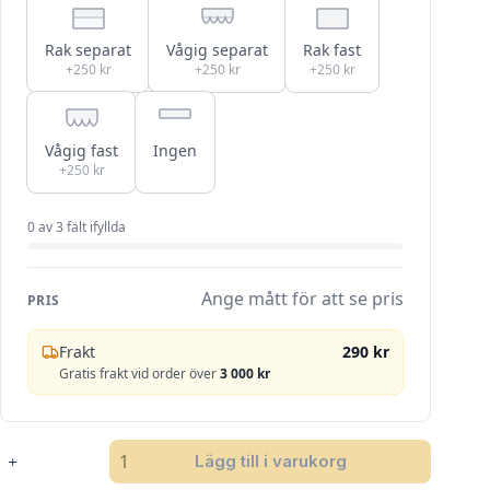
Rak separat
Vågig separat
Rak fast
+250 kr
+250 kr
+250 kr
Vågig fast
Ingen
+250 kr
0
av
3
fält ifyllda
Ange mått för att se pris
PRIS
Frakt
290 kr
Gratis frakt vid order över
3 000 kr
SANDATEX
Lägg till i varukorg
1081-