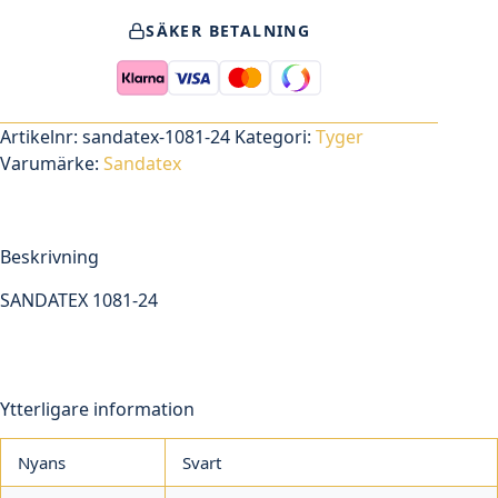
24
SÄKER BETALNING
mängd
Artikelnr:
sandatex-1081-24
Kategori:
Tyger
Varumärke:
Sandatex
Beskrivning
SANDATEX 1081-24
Ytterligare information
Nyans
Svart