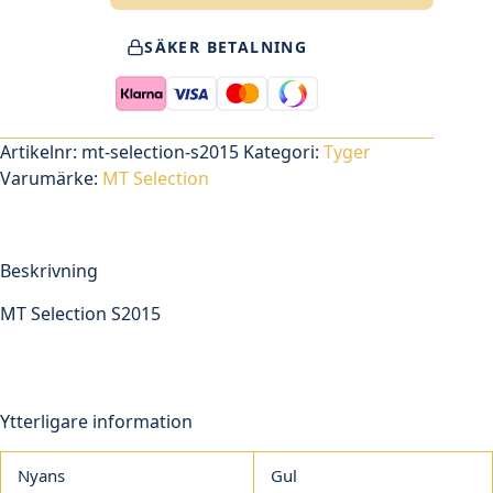
Selection
S2015
SÄKER BETALNING
mängd
Artikelnr:
mt-selection-s2015
Kategori:
Tyger
Varumärke:
MT Selection
Beskrivning
MT Selection S2015
Ytterligare information
Nyans
Gul