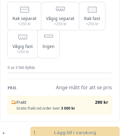
Rak separat
Vågig separat
Rak fast
+250 kr
+250 kr
+250 kr
Vågig fast
Ingen
+250 kr
0
av
3
fält ifyllda
Ange mått för att se pris
PRIS
Frakt
290 kr
Gratis frakt vid order över
3 000 kr
MT
Lägg till i varukorg