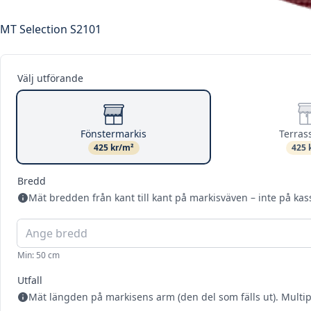
MT Selection S2101
Välj utförande
Fönstermarkis
Terras
425 kr/m²
425 
Bredd
Mät bredden från kant till kant på markisväven – inte på kas
Min: 50 cm
Utfall
Mät längden på markisens arm (den del som fälls ut). Multi