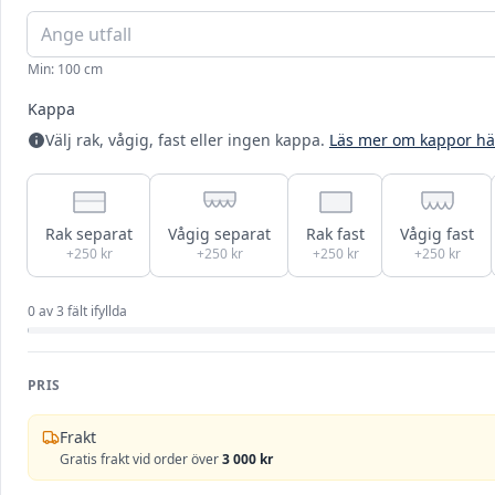
Min: 100 cm
Kappa
Välj rak, vågig, fast eller ingen kappa.
Läs mer om kappor hä
Rak separat
Vågig separat
Rak fast
Vågig fast
+250 kr
+250 kr
+250 kr
+250 kr
0
av
3
fält ifyllda
PRIS
Frakt
Gratis frakt vid order över
3 000 kr