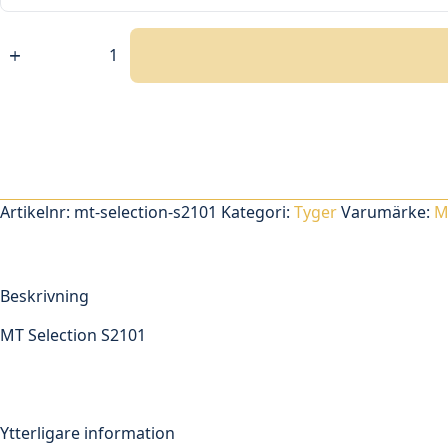
MT
Selection
S2101
mängd
Artikelnr:
mt-selection-s2101
Kategori:
Tyger
Varumärke:
M
Beskrivning
MT Selection S2101
Ytterligare information