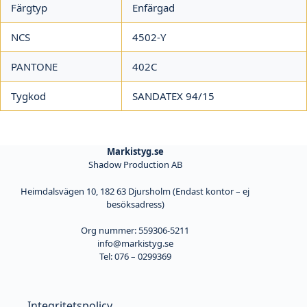
Färgtyp
Enfärgad
NCS
4502-Y
PANTONE
402C
Tygkod
SANDATEX 94/15
Markistyg.se
Shadow Production AB
Heimdalsvägen 10, 182 63 Djursholm (Endast kontor – ej
besöksadress)
Org nummer: 559306-5211
info@markistyg.se
Tel: 076 – 0299369
Integritetspolicy