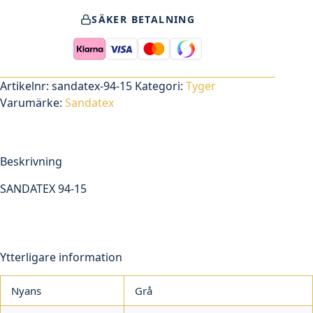
15
SÄKER BETALNING
mängd
Artikelnr:
sandatex-94-15
Kategori:
Tyger
Varumärke:
Sandatex
Beskrivning
SANDATEX 94-15
Ytterligare information
Nyans
Grå