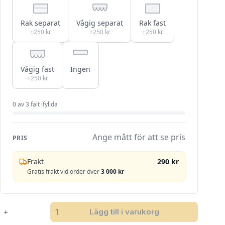
Rak separat
Vågig separat
Rak fast
+250 kr
+250 kr
+250 kr
Vågig fast
Ingen
+250 kr
0
av
3
fält ifyllda
Ange mått för att se pris
PRIS
Frakt
290 kr
Gratis frakt vid order över
3 000 kr
SANDATEX
Lägg till i varukorg
94-