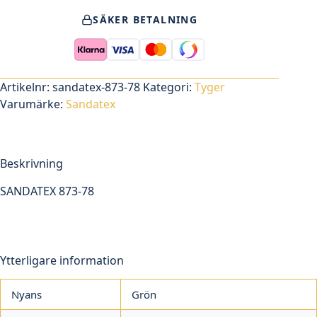
78
SÄKER BETALNING
mängd
Artikelnr:
sandatex-873-78
Kategori:
Tyger
Varumärke:
Sandatex
Beskrivning
SANDATEX 873-78
Ytterligare information
Nyans
Grön