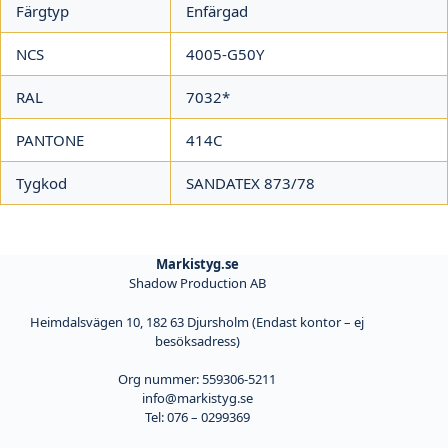
Färgtyp
Enfärgad
NCS
4005-G50Y
RAL
7032*
PANTONE
414C
Tygkod
SANDATEX 873/78
Markistyg.se
Shadow Production AB
Heimdalsvägen 10, 182 63 Djursholm (Endast kontor – ej
besöksadress)
Org nummer: 559306-5211
info@markistyg.se
Tel: 076 – 0299369