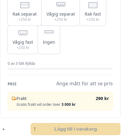
Rak separat
Vågig separat
Rak fast
+250 kr
+250 kr
+250 kr
Vågig fast
Ingen
+250 kr
0
av
3
fält ifyllda
Ange mått för att se pris
PRIS
Frakt
290 kr
Gratis frakt vid order över
3 000 kr
SANDATEX
Lägg till i varukorg
873-