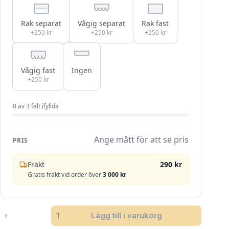
Rak separat
Vågig separat
Rak fast
+250 kr
+250 kr
+250 kr
Vågig fast
Ingen
+250 kr
0
av
3
fält ifyllda
Ange mått för att se pris
PRIS
Frakt
290 kr
Gratis frakt vid order över
3 000 kr
SANDATEX
Lägg till i varukorg
72