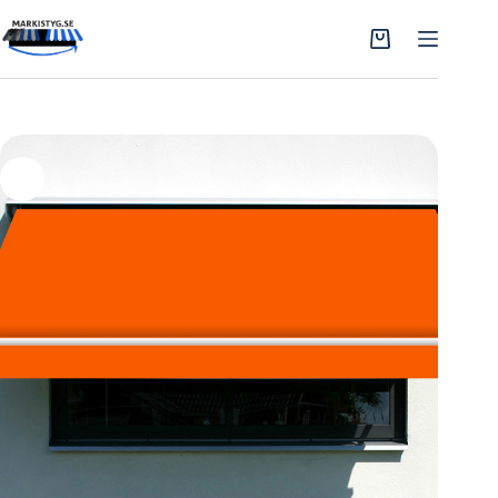
Hoppa
till
Varukorg
innehåll