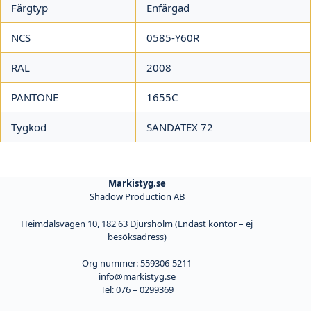
Färgtyp
Enfärgad
NCS
0585-Y60R
RAL
2008
PANTONE
1655C
Tygkod
SANDATEX 72
Markistyg.se
Shadow Production AB
Heimdalsvägen 10, 182 63 Djursholm (Endast kontor – ej
besöksadress)
Org nummer: 559306-5211
info@markistyg.se
Tel: 076 – 0299369