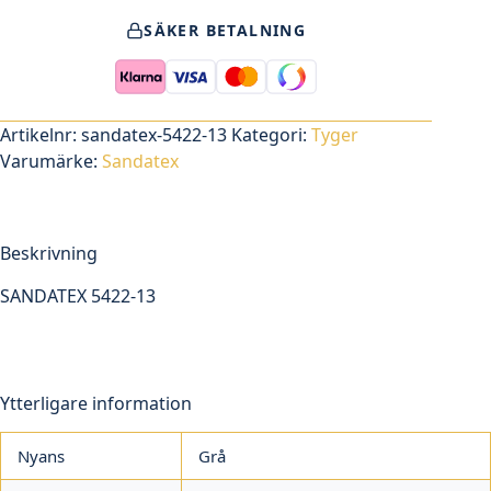
13
SÄKER BETALNING
mängd
Artikelnr:
sandatex-5422-13
Kategori:
Tyger
Varumärke:
Sandatex
Beskrivning
SANDATEX 5422-13
Ytterligare information
Nyans
Grå