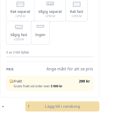
Rak separat
Vågig separat
Rak fast
+250 kr
+250 kr
+250 kr
Vågig fast
Ingen
+250 kr
0
av
3
fält ifyllda
Ange mått för att se pris
PRIS
Frakt
290 kr
Gratis frakt vid order över
3 000 kr
SANDATEX
Lägg till i varukorg
5422-