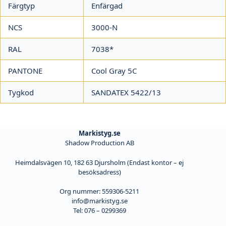
Färgtyp
Enfärgad
NCS
3000-N
RAL
7038*
PANTONE
Cool Gray 5C
Tygkod
SANDATEX 5422/13
Markistyg.se
Shadow Production AB
Heimdalsvägen 10, 182 63 Djursholm (Endast kontor – ej
besöksadress)
Org nummer: 559306-5211
info@markistyg.se
Tel: 076 – 0299369