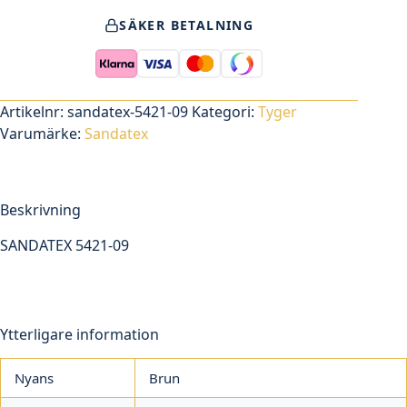
09
SÄKER BETALNING
mängd
Artikelnr:
sandatex-5421-09
Kategori:
Tyger
Varumärke:
Sandatex
Beskrivning
SANDATEX 5421-09
Ytterligare information
Nyans
Brun