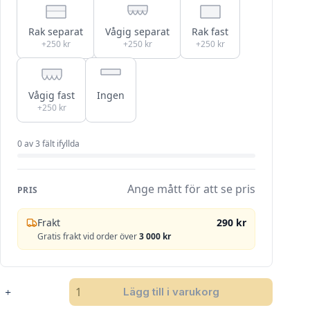
Rak separat
Vågig separat
Rak fast
+250 kr
+250 kr
+250 kr
Vågig fast
Ingen
+250 kr
0
av
3
fält ifyllda
Ange mått för att se pris
PRIS
Frakt
290 kr
Gratis frakt vid order över
3 000 kr
SANDATEX
Lägg till i varukorg
5421-