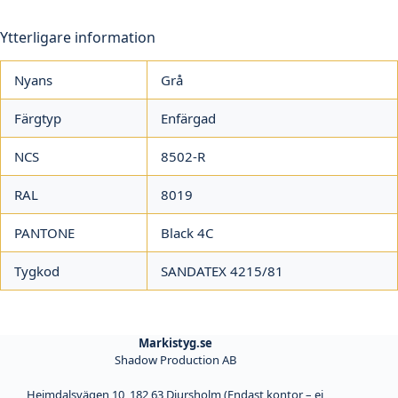
Ytterligare information
Nyans
Grå
Färgtyp
Enfärgad
NCS
8502-R
RAL
8019
PANTONE
Black 4C
Tygkod
SANDATEX 4215/81
Markistyg.se
Shadow Production AB
Heimdalsvägen 10, 182 63 Djursholm (Endast kontor – ej